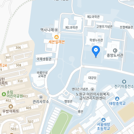
대강당
바롬기념관
바롬인성교육관
별관
실습주택(사택)
사택
샬롬하우스(기숙사)
아동연구원
앤더슨기념관