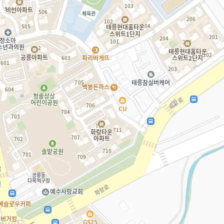
인문사회관
전문대학원관
제1과학관
제2과학관
조형예술관
중앙도서관
창의교육관
체육관
학생누리관